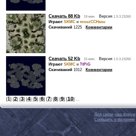
Скачать 88 Kb
Версия
19 мин.
1.5.3.23260
Играют
SKMC
и
mouzCCHasu
Скачиваний
1225
Комментарии
Скачать 52 Kb
Версия
15 мин.
1.5.3.23260
Играют
SKMC
и
TtPiG
Скачиваний
1012
Комментарии
1
2
3
4
5
6
7
8
9
10
[
] [
] [
] [
] [
] [
] [
] [
] [
] [
] ...
Для связи наш форум
Сообщить о проблеме