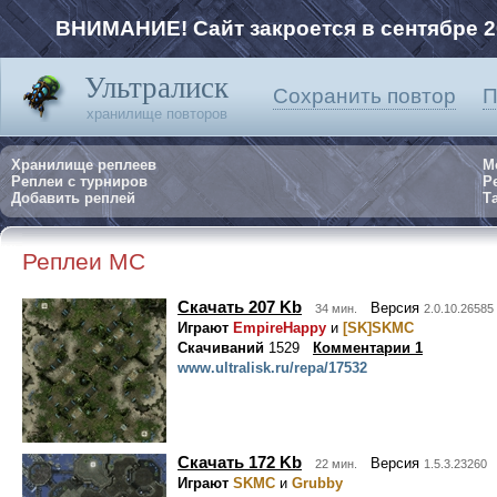
ВНИМАНИЕ! Сайт закроется в сентябре 2
Ультралиск
Сохранить повтор
П
хранилище повторов
Хранилище реплеев
М
Реплеи с турниров
Р
Добавить реплей
Та
Реплеи MC
Скачать 207 Kb
Версия
34 мин.
2.0.10.26585
Играют
EmpireHappy
и
[SK]SKMC
Скачиваний
1529
Комментарии 1
www.ultralisk.ru/repa/17532
Скачать 172 Kb
Версия
22 мин.
1.5.3.23260
Играют
SKMC
и
Grubby