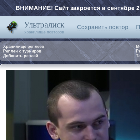
ВНИМАНИЕ! Сайт закроется в сентябре 2
Ультралиск
Сохранить повтор
П
хранилище повторов
Хранилище реплеев
М
Реплеи с турниров
Р
Добавить реплей
Та