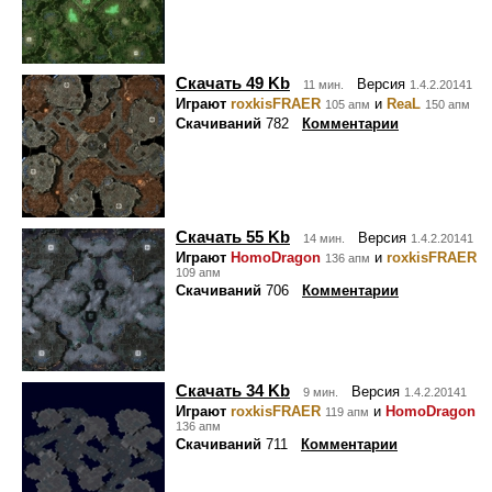
Скачать 49 Kb
Версия
11 мин.
1.4.2.20141
Играют
roxkisFRAER
и
ReaL
105 апм
150 апм
Скачиваний
782
Комментарии
Скачать 55 Kb
Версия
14 мин.
1.4.2.20141
Играют
HomoDragon
и
roxkisFRAER
136 апм
109 апм
Скачиваний
706
Комментарии
Скачать 34 Kb
Версия
9 мин.
1.4.2.20141
Играют
roxkisFRAER
и
HomoDragon
119 апм
136 апм
Скачиваний
711
Комментарии