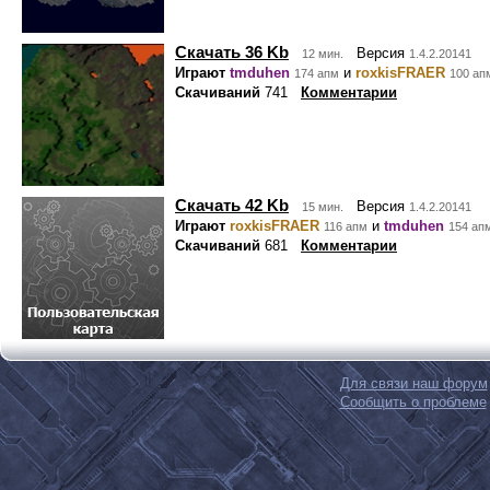
Скачать 36 Kb
Версия
12 мин.
1.4.2.20141
Играют
tmduhen
и
roxkisFRAER
174 апм
100 ап
Скачиваний
741
Комментарии
Скачать 42 Kb
Версия
15 мин.
1.4.2.20141
Играют
roxkisFRAER
и
tmduhen
116 апм
154 ап
Скачиваний
681
Комментарии
Для связи наш форум
Сообщить о проблеме