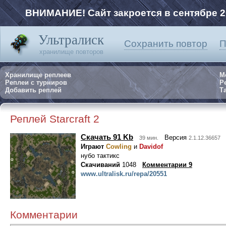
ВНИМАНИЕ! Сайт закроется в сентябре 2
Ультралиск
Сохранить повтор
П
хранилище повторов
Хранилище реплеев
М
Реплеи с турниров
Р
Добавить реплей
Та
Реплей Starcraft 2
Скачать 91 Kb
Версия
39 мин.
2.1.12.36657
Играют
Cowling
и
Davidof
нубо тактикс
Скачиваний
1048
Комментарии 9
www.ultralisk.ru/repa/20551
Комментарии