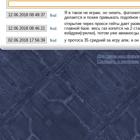
Я в такое не играю, но чизить, фатонит
12.06.2018 08:49:37
frol
делается и позже привыкать подобное 
открытие через прокси гейты дает раз
12.06.2018 08:46:21
главной базе. весь газ копится на 2 с
frol
войдреи(грелки), потом уже авианосцы.
02.06.2018 17:56:39
у протоса 35 средний за игру апм, и он 
frol
Для связи наш форум
Сообщить о проблеме