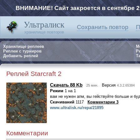
ВНИМАНИЕ! Сайт закроется в сентябре 2
Ультралиск
Сохранить повтор
П
хранилище повторов
Хранилище реплеев
М
Реплеи с турниров
Р
Добавить реплей
Та
Реплей Starcraft 2
Скачать 88 Kb
Версия
25 мин.
4.3.2.65384
Режим
1 на 1
вам не нужен апм, вы гействуйте больше и буд
Скачиваний
1117
Комментарии 3
www.ultralisk.ru/repa/21895
Комментарии