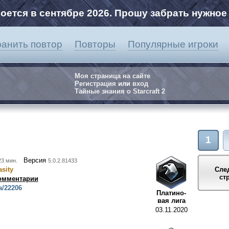
ется в сентябре 2026. Прошу забрать нужное 
анить повтор
Повторы
Популярные игроки
Моя страница на сайте
Регистрация
или
вход
Тайные знания о Starcraft 2
1
Версия
23 мин.
5.0.2.81433
sity
Сле
ст
омментарии
a/22206
Платино-
вая лига
03.11.2020