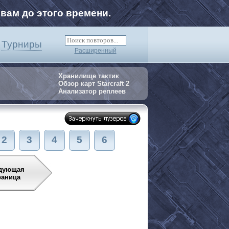
вам до этого времени.
Турниры
Расширенный
Хранилище тактик
Обзор карт Starcraft 2
Анализатор реплеев
2
3
4
5
6
дующая
раница