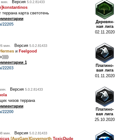
Версия
 мин.
5.0.2.81433
n]konstantinos
 террана карта светотень
омментарии
Деревян-
a/22205
ная лига
02.11.2020
Версия
26 мин.
5.0.2.81433
oHermes
и
Feelgood
)))))
омментарии 1
Платино-
a/22203
вая лига
01.11.2020
Версия
мин.
5.0.2.81433
hola
щих чизов террана
омментарии
Платино-
a/22200
вая лига
25.10.2020
Версия
38 мин.
5.0.2.81433
icus
[AusGam]Governorth
ToxicDude