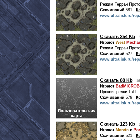
Режим
Терран Прото
Скачиваний
581
К
www.ultralisk.ru/rep
Скачать 254 Kb
Играют
West
Mechan
Режим
Терран Прото
Скачиваний
527
К
www.ultralisk.ru/rep
Скачать 88 Kb
16
Играют
BadMICROB
Прокси грелки ТвП
Скачиваний
579
К
www.ultralisk.ru/rep
Скачать 123 Kb
Играют
Marvin
и
Ро
Скачиваний
521
К