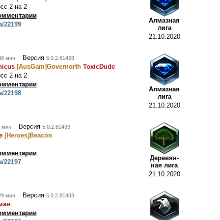
сс 2 на 2
омментарии
Алмазная
a/22199
лига
21.10.2020
Версия
38 мин.
5.0.2.81433
icus
[AusGam]Governorth
ToxicDude
сс 2 на 2
омментарии
Алмазная
a/22198
лига
21.10.2020
Версия
 мин.
5.0.2.81433
e
[Heroes]Beacon
омментарии
Деревян-
a/22197
ная лига
21.10.2020
Версия
29 мин.
5.0.2.81433
ман
омментарии