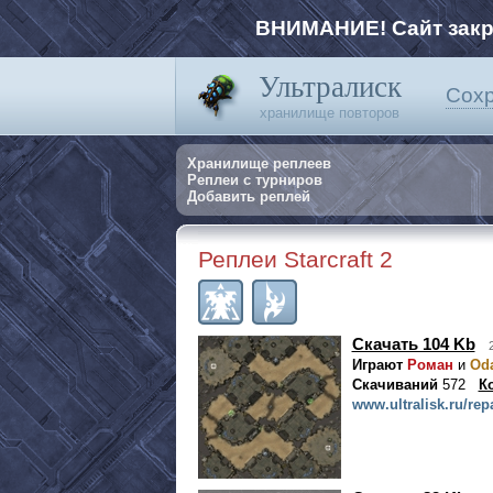
ВНИМАНИЕ! Сайт закро
Ультралиск
Сохр
хранилище повторов
Хранилище реплеев
Реплеи с турниров
Добавить реплей
Реплеи Starcraft 2
Скачать 104 Kb
Играют
Роман
и
Oda
Скачиваний
572
К
www.ultralisk.ru/rep