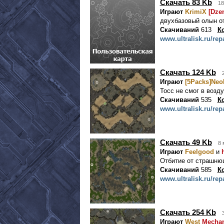
Скачать 83 Kb
18
Играют
KrimiX
[Dze
двухбазовый олын от
Скачиваний
613
К
www.ultralisk.ru/rep
Скачать 124 Kb
Играют
[5Packs]Ne
Тосс не смог в воздух
Скачиваний
535
К
www.ultralisk.ru/rep
Скачать 49 Kb
8 
Играют
Feelgood
и
Отбитие от страшню
Скачиваний
585
К
www.ultralisk.ru/rep
Скачать 254 Kb
Играют
West
Mechan