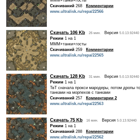
МММ+танки+госты
Скачиваний
268
Комментарии
www.ultralisk.ru/repa/22566
Скачать 106 Kb
Версия
26 мин.
5.0.13.92440
Режим
1 на 1
МММ+танки+госты
Скачиваний
259
Комментарии
www.ultralisk.ru/repa/22565
Скачать 128 Kb
Версия
31 мин.
5.0.13.92440
Режим
1 на 1
ТвТ сначала прокси мародеры, потом дропы то
танками на морпехов с танками
Скачиваний
257
Комментарии 2
www.ultralisk.ru/repa/22563
Скачать 75 Kb
Версия
16 мин.
5.0.13.92440
Режим
1 на 1
Скачиваний
288
Комментарии
www.ultralisk.ru/repa/22562