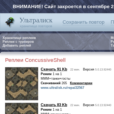
ВНИМАНИЕ! Сайт закроется в сентябре 2
Ультралиск
Сохранить повтор
П
хранилище повторов
Хранилище реплеев
М
Реплеи с турниров
Р
Добавить реплей
Та
Реплеи ConcussiveShell
Скачать 91 Kb
Версия
22 мин.
5.0.13.92440
Режим
1 на 1
МММ+танки+госты
Скачиваний
265
Комментарии
www.ultralisk.ru/repa/22567
Скачать 83 Kb
Версия
22 мин.
5.0.13.92440
Режим
1 на 1