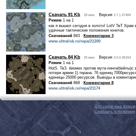
Скачать 91 Kb
Версия
28 мин.
3.7.1.47484
Режим
1 на 1
как я вышел сегодня в золото! LotV ТвТ Храм
удачные тактические положения юнитов.
Скачиваний
843
Комментарии 3
www.ultralisk.ru/repa/21200
Скачать 84 Kb
Версия
26 мин.
3.6.0.46154
Режим
1 на 1
HotS. ТвЗ. биомех против мута-линги(бейлы)с 
потери армии 1) терана: 76 едениц 7000ресурсо
еденицы 25000 ресурсов. Выводы в коментари
Скачиваний
868
Комментарии 8
www.ultralisk.ru/repa/21174
Для связи наш форум
Сообщить о проблеме