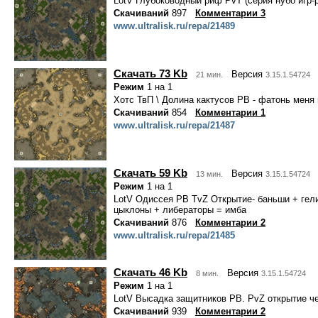
LotV Глубоководный риф PvT (серия нубо игр-
Скачиваний
897
Комментарии 3
www.ultralisk.ru/repa/21489
Скачать 73 Kb
Версия
21 мин.
3.15.1.54724
Режим
1 на 1
Хотс ТвП \ Долина кактусов РВ - фатонь меня 
Скачиваний
854
Комментарии 1
www.ultralisk.ru/repa/21487
Скачать 59 Kb
Версия
13 мин.
3.15.1.54724
Режим
1 на 1
LotV Одиссея РВ TvZ Открытие- баньши + гел
цыклоны + либераторы = имба
Скачиваний
876
Комментарии 2
www.ultralisk.ru/repa/21485
Скачать 46 Kb
Версия
8 мин.
3.15.1.54724
Режим
1 на 1
LotV Высадка защитников РВ. PvZ открытие ч
Скачиваний
939
Комментарии 2