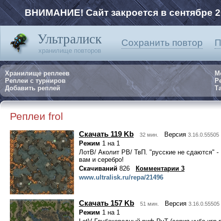
ВНИМАНИЕ! Сайт закроется в сентябре 2
Ультралиск
Сохранить повтор
П
хранилище повторов
Хранилище реплеев
М
Реплеи с турниров
Р
Добавить реплей
Та
Реплеи frol
Скачать 119 Kb
Версия
32 мин.
3.16.0.55505
Режим
1 на 1
ЛотВ/ Аколит РВ/ ТвП. "русские не сдаются" - 
вам и серебро!
Скачиваний
826
Комментарии 3
www.ultralisk.ru/repa/21496
Скачать 157 Kb
Версия
51 мин.
3.16.0.55505
Режим
1 на 1