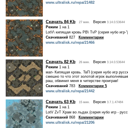
www.ultralisk.ru/repa/21482
Скачать 84 Kb
Версия
27 мин.
3.14.0.53644
Режим
1 на 1
LotV\ кипящая кровь РВ\ TvP (серия нубо игр-
Скачиваний
827
Комментарии
www.ultralisk.ru/repa/21466
Скачать 82 Kb
Версия
26 мин.
3.14.0.53644
Режим
1 на 1
мап- Кипящая кровь. ТвП (серия нубо игр русс
смешно то что этот золотой игрок выполнявши
раш, обвинил меня в читерстве проиграв!
Скачиваний
783
Комментарии 5
www.ultralisk.ru/repa/21442
Скачать 63 Kb
Версия
15 мин.
3.7.1.47484
Режим
1 на 1
LotV ZvT Храм во льдах.(серия нубо игр - рус
Скачиваний
868
Комментарии
www.ultralisk.ru/repa/21206